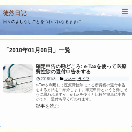
徒然日記
日々のよしなしごとをつれづれなるままに
「
2018年01月08日
」
一覧
確定申告の勘どころ: e-Taxを使って医療
費控除の還付申告をする
2018/1/8
マネー
,
ライフ
e-Taxを利用して医療費控除による所得税の還付申告
をする方法をご紹介します。確定申告というと難しそ
うに思われますが、e-Taxを使うと比較的簡単に申告
ができ、還付も早く行われます。
記事を読む