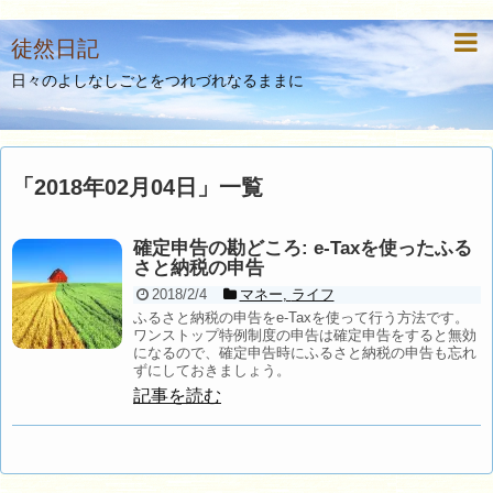
徒然日記
日々のよしなしごとをつれづれなるままに
「
2018年02月04日
」
一覧
確定申告の勘どころ: e-Taxを使ったふる
さと納税の申告
2018/2/4
マネー
,
ライフ
ふるさと納税の申告をe-Taxを使って行う方法です。
ワンストップ特例制度の申告は確定申告をすると無効
になるので、確定申告時にふるさと納税の申告も忘れ
ずにしておきましょう。
記事を読む