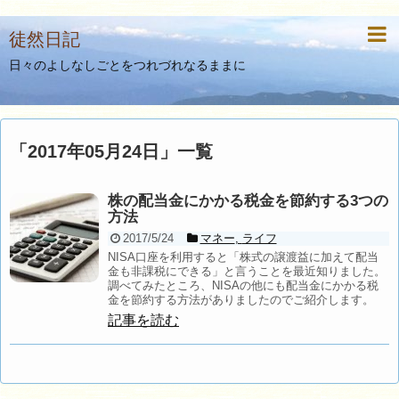
徒然日記
日々のよしなしごとをつれづれなるままに
「
2017年05月24日
」
一覧
株の配当金にかかる税金を節約する3つの
方法
2017/5/24
マネー
,
ライフ
NISA口座を利用すると「株式の譲渡益に加えて配当
金も非課税にできる」と言うことを最近知りました。
調べてみたところ、NISAの他にも配当金にかかる税
金を節約する方法がありましたのでご紹介します。
記事を読む