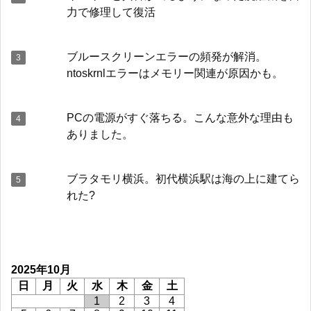
力で修理して復活
ブルースクリーンエラーの頻発が解消。
ntoskrnlエラーはメモリー関連が原因かも。
PCの電源がすぐ落ちる。こんな意外な理由も
ありました。
ブラタモリ横浜。初代横浜駅は海の上に建てら
れた?
2025年10月
日
月
火
水
木
金
土
1
2
3
4